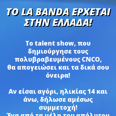
TO LA BANDA ΈΡΧΕΤΑΙ
ΣΤΗΝ ΕΛΛΆΔΑ!
Το talent show, που
δημιούργησε τους
πολυβραβευμένους CNCO,
θα απογειώσει και τα δικά σου
όνειρα!
Αν είσαι αγόρι, ηλικίας 14 και
άνω, δήλωσε αμέσως
συμμετοχή!
Ένα από τα μέλη του απόλυτου